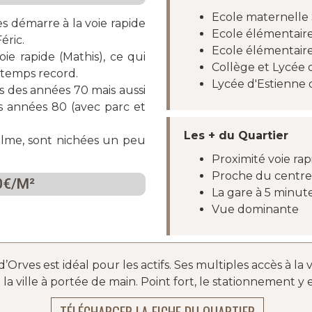
Ecole maternelle 
es démarre à la voie rapide
Ecole élémentaire
éric.
Ecole élémentaire
e rapide (Mathis), ce qui
Collège et Lycée 
 temps record.
Lycée d'Estienne 
 des années 70 mais aussi
s années 80 (avec parc et
Les + du Quartier
alme, sont nichées un peu
Proximité voie rap
Proche du centre 
0€/M²
La gare à 5 minut
Vue dominante
d’Orves est idéal pour les actifs. Ses multiples accès à la
 ville à portée de main. Point fort, le stationnement y es
TÉLÉCHARGER LA FICHE DU QUARTIER