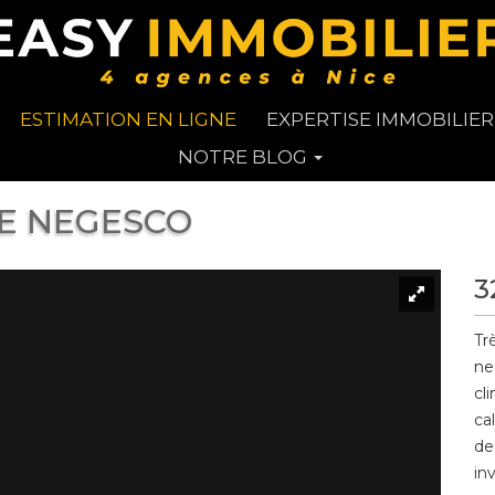
ESTIMATION EN LIGNE
EXPERTISE IMMOBILIER
NOTRE BLOG
CE NEGESCO
3
Tr
ne
cl
ca
de
in